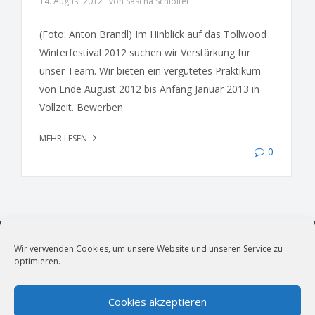
14. August 2012
von Sascha Schloifer
(Foto: Anton Brandl) Im Hinblick auf das Tollwood
Winterfestival 2012 suchen wir Verstärkung für
unser Team. Wir bieten ein vergütetes Praktikum
von Ende August 2012 bis Anfang Januar 2013 in
Vollzeit. Bewerben
MEHR LESEN
0
Wir verwenden Cookies, um unsere Website und unseren Service zu
optimieren.
vollblut LiveMarketing
Live- und Kulturmarketing für München.
Cookies akzeptieren