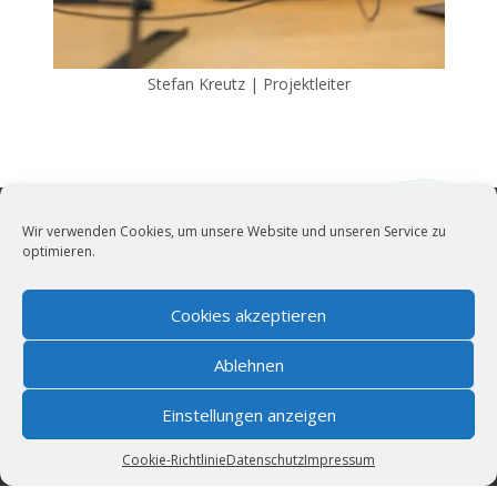
Stefan Kreutz | Projektleiter
Wir verwenden Cookies, um unsere Website und unseren Service zu
optimieren.
vollblut LiveMarketing
Live- und Kulturmarketing für München.
Cookies akzeptieren
News
|
Impressum
|
Cookie-Richtlinie (EU)
|
Datenschutz
Ablehnen
Bildernachweis
|
AGBs für öffentliche Veranstaltungen
Wir sind Mitglied im
Einstellungen anzeigen
Cookie-Richtlinie
Datenschutz
Impressum