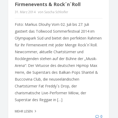
Firmenevents & Rock´n´Roll
31. März 2014
von Sascha Schloifer
Foto: Markus Dlouhy Vom 02. Juli bis 27. Juli
gastiert das Tollwood Sommerfestival 2014 im
Olympiapark Süd und bietet den perfekten Rahmen
für Ihr Firmenevent mit jeder Menge Rock´n´Roll.
Newcommer, aktuelle Chartstürmer und
Rocklegenden stehen auf der Bühne der „Musik-
Arena“: Der Virtuose des deutschen HipHop Max
Herre, die Superstars des Balkan-Pops Shantel &
Buccovina Club, die neuseeländischen
Chartstürmer Fat Freddy´s Drop, der
charismatische Live-Performer Milow, der
Superstar des Reggae in […]
MEHR LESEN
0