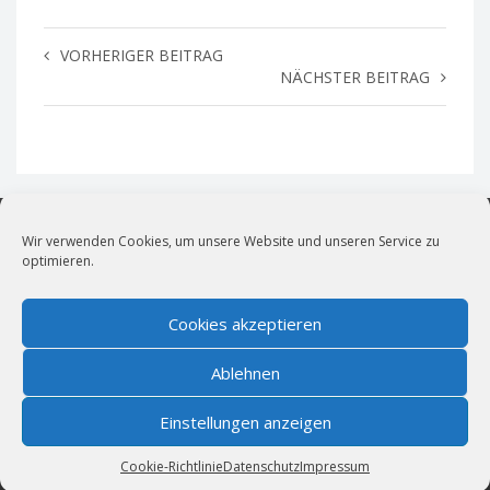
VORHERIGER BEITRAG
NÄCHSTER BEITRAG
Wir verwenden Cookies, um unsere Website und unseren Service zu
optimieren.
vollblut LiveMarketing
Live- und Kulturmarketing für München.
Cookies akzeptieren
News
|
Impressum
|
Cookie-Richtlinie (EU)
|
Datenschutz
Ablehnen
Bildernachweis
|
AGBs für öffentliche Veranstaltungen
Wir sind Mitglied im
Einstellungen anzeigen
Cookie-Richtlinie
Datenschutz
Impressum