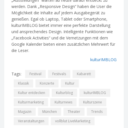
„Ausstellungen“ warten ab heute darauf entdeckt zu
werden. Dank „Responsive Design“ haben die User die
Möglichkeit die Inhalte auf jedem Ausgabegerät zu
genießen. Egal ob Laptop, Tablet oder Smartphone,
kulturIMBLOG bietet immer eine perfekte Darstellung
und ansprechendes Design. Intelligente Funktionen wie
„Facebook Activities“ und die Vernetzungen mit dem
Google Kalender bieten einen zusätzlichen Mehrwert für
die Leser.
kulturIMBLOG
Tags:
Festival
Festivals
Kabarett
Klassik
Konzerte
Kultur
Kultur entdecken
Kulturblog
kulturIMBLOG
Kulturmarketing
Kulturnews
Kulturszene
Magazin
München
Theater
Trends
Veranstaltungen
vollblut LiveMarketing