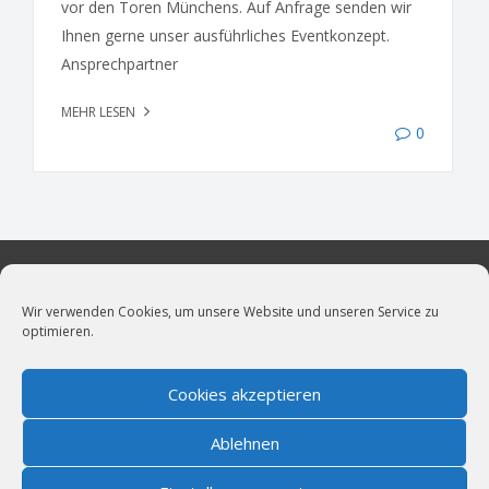
vor den Toren Münchens. Auf Anfrage senden wir
Ihnen gerne unser ausführliches Eventkonzept.
Ansprechpartner
MEHR LESEN
0
Wir verwenden Cookies, um unsere Website und unseren Service zu
optimieren.
vollblut LiveMarketing
Live- und Kulturmarketing für München.
News
|
Impressum
|
Cookie-Richtlinie (EU)
|
Datenschutz
Cookies akzeptieren
Bildernachweis
|
AGBs für öffentliche Veranstaltungen
Ablehnen
Wir sind Mitglied im