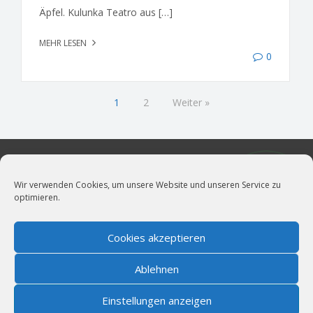
Äpfel. Kulunka Teatro aus […]
MEHR LESEN
0
1
2
Weiter »
Wir verwenden Cookies, um unsere Website und unseren Service zu
optimieren.
vollblut LiveMarketing
Live- und Kulturmarketing für München.
News
|
Impressum
|
Cookie-Richtlinie (EU)
|
Datenschutz
Cookies akzeptieren
Bildernachweis
|
AGBs für öffentliche Veranstaltungen
Ablehnen
Wir sind Mitglied im
Einstellungen anzeigen