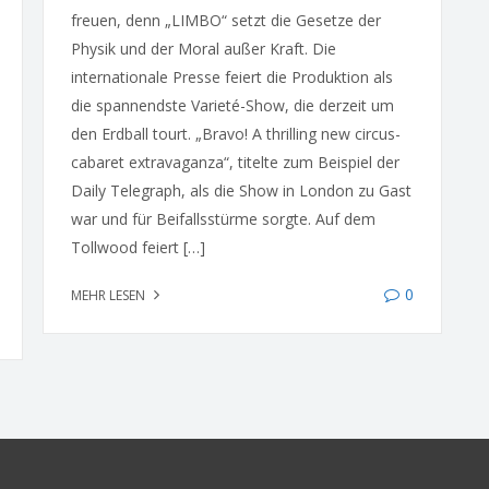
freuen, denn „LIMBO“ setzt die Gesetze der
Physik und der Moral außer Kraft. Die
internationale Presse feiert die Produktion als
die spannendste Varieté-Show, die derzeit um
den Erdball tourt. „Bravo! A thrilling new circus-
cabaret extravaganza“, titelte zum Beispiel der
Daily Telegraph, als die Show in London zu Gast
war und für Beifallsstürme sorgte. Auf dem
Tollwood feiert […]
0
MEHR LESEN