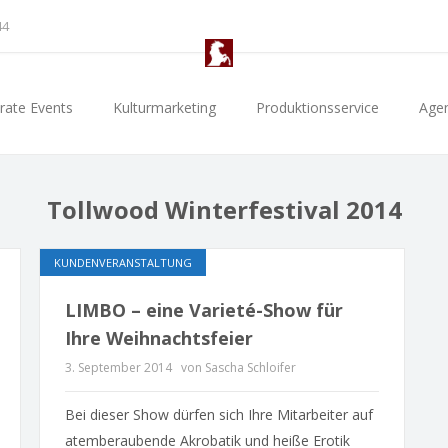
44
rate Events
Kulturmarketing
Produktionsservice
Age
Tollwood Winterfestival 2014
KUNDENVERANSTALTUNG
LIMBO – eine Varieté-Show für
Ihre Weihnachtsfeier
3. September 2014
von Sascha Schloifer
Bei dieser Show dürfen sich Ihre Mitarbeiter auf
atemberaubende Akrobatik und heiße Erotik