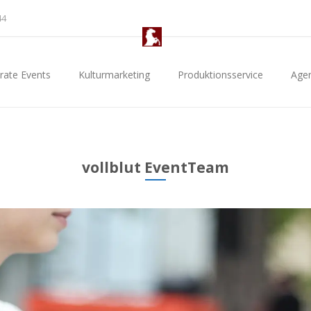
44
rate Events
Kulturmarketing
Produktionsservice
Age
vollblut EventTeam