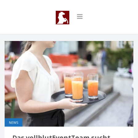
NEWS
Das vollblutEventTeam sucht