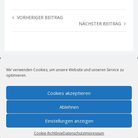
VORHERIGER BEITRAG
NÄCHSTER BEITRAG
Wir verwenden Cookies, um unsere Website und unseren Service zu
optimieren.
vollblut LiveMarketing
Live- und Kulturmarketing für München.
Cookies akzeptieren
News
|
Impressum
|
Cookie-Richtlinie (EU)
|
Datenschutz
Ablehnen
Bildernachweis
|
AGBs für öffentliche Veranstaltungen
Wir sind Mitglied im
Einstellungen anzeigen
Cookie-Richtlinie
Datenschutz
Impressum