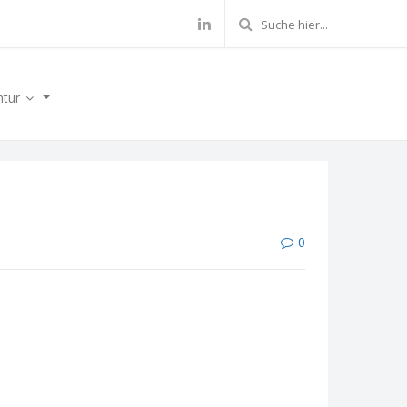
ntur
0