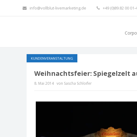
info@vollblut-livemarketing.de
+49 (0)89.82 00 01-
Corpo
KUNDENVERANSTALTUNG
Weihnachtsfeier: Spiegelzelt 
8. Mai 2014
von Sascha Schloifer