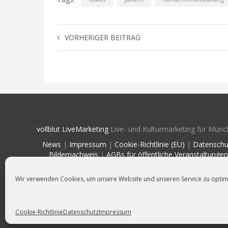
VORHERIGER BEITRAG
vollblut LiveMarketing
Live- und Kulturmarketing für Münc
News
|
Impressum
|
Cookie-Richtlinie (EU)
|
Datenschu
Bildernachweis
|
AGBs für öffentliche Veranstaltungen
Wir sind Mitglied im
Wir verwenden Cookies, um unsere Website und unseren Service zu optim
Cookie-Richtlinie
Datenschutz
Impressum