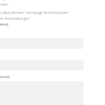
rden.
e_label_element "Homepage BrotZeit&Spiele"
ele Veranstaltungen"
name]
ional)