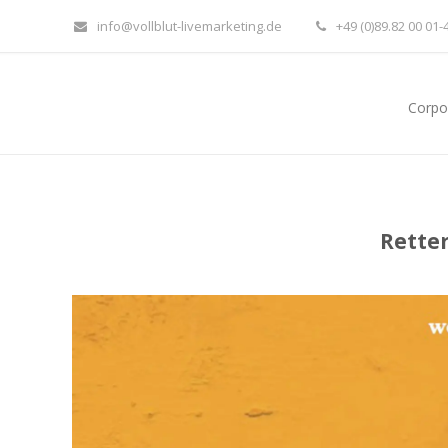
info@vollblut-livemarketing.de
+49 (0)89.82 00 01-
Corpo
Rette