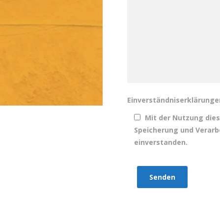
Einverständniserklärunge
Mit der Nutzung dies
Speicherung und Verarb
einverstanden.