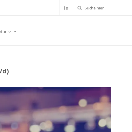
ntur
/d)