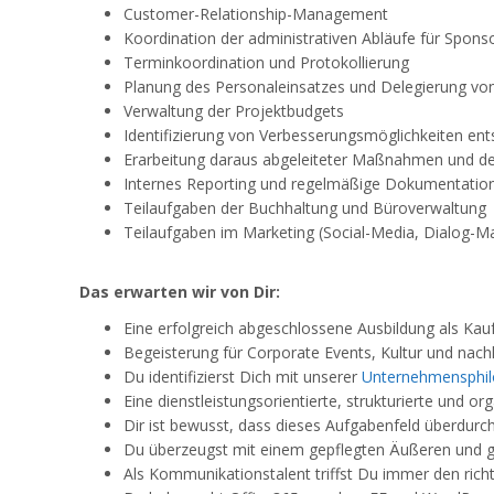
Customer-Relationship-Management
Koordination der administrativen Abläufe für Spons
Terminkoordination und Protokollierung
Planung des Personaleinsatzes und Delegierung von
Verwaltung der Projektbudgets
Identifizierung von Verbesserungsmöglichkeiten en
Erarbeitung daraus abgeleiteter Maßnahmen und 
Internes Reporting und regelmäßige Dokumentation
Teilaufgaben der Buchhaltung und Büroverwaltung
Teilaufgaben im Marketing (Social-Media, Dialog-Ma
Das erwarten wir von Dir:
Eine erfolgreich abgeschlossene Ausbildung als Ka
Begeisterung für Corporate Events, Kultur und nac
Du identifizierst Dich mit unserer
Unternehmensphil
Eine dienstleistungsorientierte, strukturierte und or
Dir ist bewusst, dass dieses Aufgabenfeld überdurchsc
Du überzeugst mit einem gepflegten Äußeren und
Als Kommunikationstalent triffst Du immer den rich