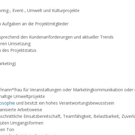
oring-, Event-, Umwelt und Kulturprojekte
 Aufgaben an die Projektmitglieder
tsprechend den Kundenanforderungen und aktueller Trends
deren Umsetzung
 des Projektstatus
rketing)
ufmann*frau für Veranstaltungen oder Marketingkommunikation oder 
hhaltige Umweltprojekte
osophie
und besitzt ein hohes Verantwortungsbewusstsein
ganisierte Arbeitsweise
hnittliche Einsatzbereitschaft, Teamfähigkeit, Belastbarkeit, Zuverläs
 guten Umgangsformen
ten Ton