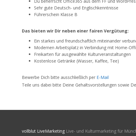
Du beherrscht Office365 aus dem FF und WordPress
Sehr gute Deutsch- und Englischkenntnisse
Führerschein Klasse B
Das bieten wir Dir neben einer fairen Vergütung:
Ein starkes und freundschaftlich miteinander verb
Modernen Arbeitsplatz in Verbindung mit Home-Off
Freikarten für ausgewählte Kulturveranstaltungen
Kostenlose Getränke (Wasser, Kaffee, Tee)
Bewerbe Dich bitte ausschließlich per
E-Mail
Teile uns dabei bitte Deine Gehaltsvorstellungen sowie De
vollblut LiveMarketing
Live- und Kulturmarketing für Münc