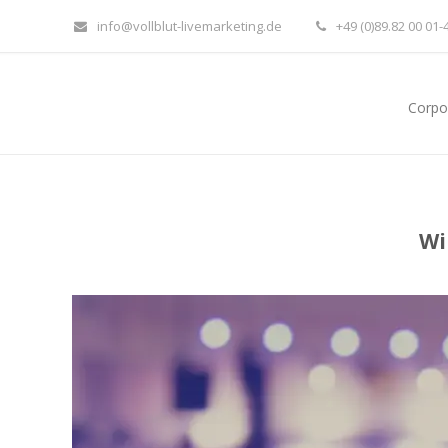
info@vollblut-livemarketing.de
+49 (0)89.82 00 01-
Corpo
Wi