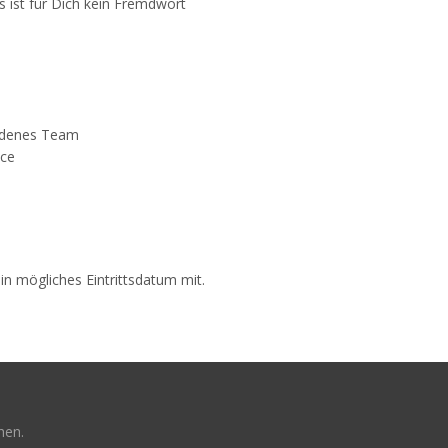
 ist für Dich kein Fremdwort
undenes Team
ice
in mögliches Eintrittsdatum mit.
hen.