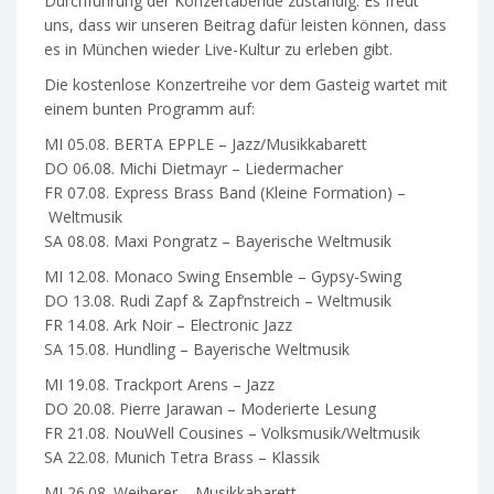
Durchführung der Konzertabende zuständig. Es freut
uns, dass wir unseren Beitrag dafür leisten können, dass
es in München wieder Live-Kultur zu erleben gibt.
Die kostenlose Konzertreihe vor dem Gasteig wartet mit
einem bunten Programm auf:
MI 05.08. BERTA EPPLE – Jazz/Musikkabarett
DO 06.08. Michi Dietmayr – Liedermacher
FR 07.08. Express Brass Band (Kleine Formation) –
Weltmusik
SA 08.08. Maxi Pongratz – Bayerische Weltmusik
MI 12.08. Monaco Swing Ensemble – Gypsy-Swing
DO 13.08. Rudi Zapf & Zapf’nstreich – Weltmusik
FR 14.08. Ark Noir – Electronic Jazz
SA 15.08. Hundling – Bayerische Weltmusik
MI 19.08. Trackport Arens – Jazz
DO 20.08. Pierre Jarawan – Moderierte Lesung
FR 21.08. NouWell Cousines – Volksmusik/Weltmusik
SA 22.08. Munich Tetra Brass – Klassik
MI 26.08. Weiherer – Musikkabarett