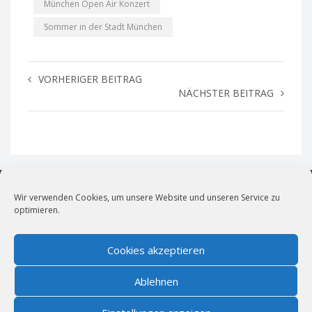
München Open Air Konzert
Sommer in der Stadt München
VORHERIGER BEITRAG
NÄCHSTER BEITRAG
Wir verwenden Cookies, um unsere Website und unseren Service zu
optimieren.
vollblut LiveMarketing
Live- und Kulturmarketing für München.
Cookies akzeptieren
News
|
Impressum
|
Cookie-Richtlinie (EU)
|
Datenschutz
Ablehnen
Bildernachweis
|
AGBs für öffentliche Veranstaltungen
Wir sind Mitglied im