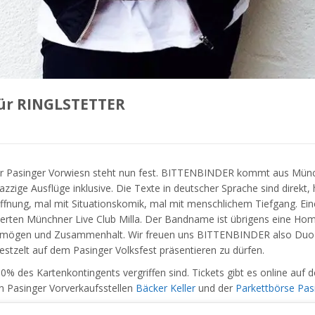
für RINGLSTETTER
Pasinger Vorwiesn steht nun fest. BITTENBINDER kommt aus München 
zzige Ausflüge inklusive.
Die Texte in deutscher Sprache sind direkt,
fnung, mal mit Situationskomik, mal mit menschlichem Tiefgang. Ei
ten Münchner Live Club Milla. Der Bandname ist übrigens eine Hom
ltevermögen und Zusammenhalt. Wir freuen uns BITTENBINDER also
stzelt auf dem Pasinger Volksfest präsentieren zu dürfen.
60% des Kartenkontingents vergriffen sind. Tickets gibt es online au
 Pasinger Vorverkaufsstellen
Bäcker Keller
und der
Parkettbörse Pas