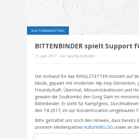
KULTURMARKETING
BITTENBINDER spielt Support 
11. Juni 2017
von Sascha Schloifer
Die Vorband für das RINGLSTETTER-Konzert auf der 
Musik, gepaart mit modernen Hip-Hop-Elementen, ja
Freundschaft, Übermut, Missverständnissen und Hof
gewann die Soulkombo den Song Slam im renommier
Bittenbinder. Er steht für Kampfgeist, Durchha
den 7.8.2017, im zur Konzertlocation umgebauten Fe
Bitte gestattet uns noch den Hinweis, dass bereits 
unserem Medienpartner
kulturIMBLOG
sowie an den